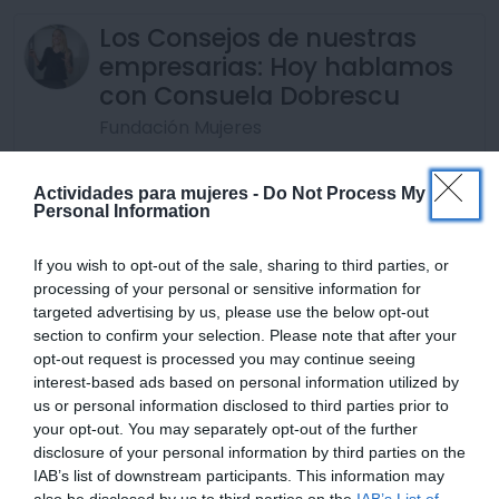
Los Consejos de nuestras
empresarias: Hoy hablamos
con Consuela Dobrescu
Fundación Mujeres
22/08/2024 10:30
Oviedo
Actividades para mujeres -
Do Not Process My
Emprendedoras y empresarias
Personal Information
Únete a nuestra comunidad y
Trekking recorrido Travesera
If you wish to opt-out of the sale, sharing to third parties, or
mantente informada de nuestras
processing of your personal or sensitive information for
Picos de Europa.
novedades
targeted advertising by us, please use the below opt-out
FEMPA - Federación de Deportes de
section to confirm your selection. Please note that after your
Montaña, Escalada y Senderismo de
opt-out request is processed you may continue seeing
Principado de Asturias
interest-based ads based on personal information utilized by
us or personal information disclosed to third parties prior to
31/05/2024 00:00
Oviedo
Senderismo
your opt-out. You may separately opt-out of the further
disclosure of your personal information by third parties on the
IAB’s list of downstream participants. This information may
Mujer Consciente, Mujer
also be disclosed by us to third parties on the
IAB’s List of