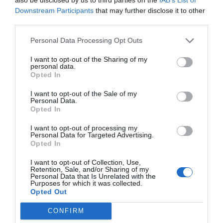
Magnética
Downstream Participants
that may further disclose it to other
He leído y acepto la
política de privacidad
y
third parties.
Maria Jose Arguelles
el
aviso legal
.
29/03/2024 00:00
Oviedo
Personal Data Processing Opt Outs
Crecimiento personal
Unirme
I want to opt-out of the Sharing of my
personal data.
Opted In
Información sobre la protección de datos:
Tratamiento: Servicios prestados en la plataforma.
I want to opt-out of the Sale of my
Personal Data.
Responsable del tratamiento de datos: Marta Gimeno
Opted In
Robles.
Finalidades: Gestionar la petición que usted está
I want to opt-out of processing my
realizando a través de este formulario.
Personal Data for Targeted Advertising.
Legitimación: Consentimiento de la persona interesada.
Opted In
Personas destinatarias: La información proporcionada
Únete a nuestra comunidad y
podrá ser compartida en nuestra base de datos de
I want to opt-out of Collection, Use,
mantente informada de
almacenamiento y con terceras empresas proveedoras
Retention, Sale, and/or Sharing of my
de servicios, colaboradoras o que puedan adquirir la
Personal Data that Is Unrelated with the
nuestras novedades
plataforma en un futuro.
Purposes for which it was collected.
Opted Out
Derechos: Puede retirar su consentimiento en cualquier
momento, así como acceder, rectificar, suprimir sus
datos y demás derechos escribiéndonos a
CONFIRM
hola@actividadesparamujeres.com