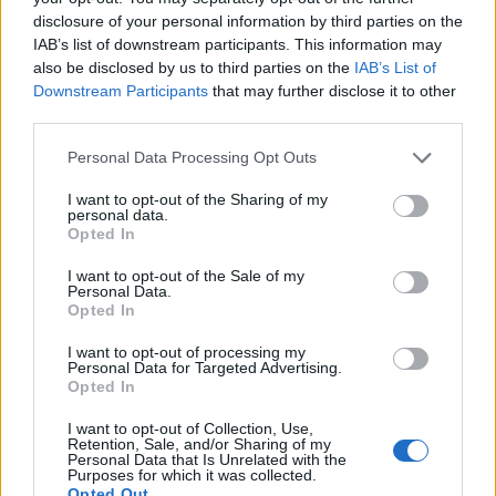
mantente informada de
disclosure of your personal information by third parties on the
nuestras novedades
IAB’s list of downstream participants. This information may
also be disclosed by us to third parties on the
IAB’s List of
Downstream Participants
that may further disclose it to other
third parties.
Personal Data Processing Opt Outs
I want to opt-out of the Sharing of my
personal data.
Opted In
I want to opt-out of the Sale of my
Personal Data.
Opted In
He leído y acepto la
política de privacidad
y
I want to opt-out of processing my
el
aviso legal
.
Personal Data for Targeted Advertising.
Opted In
Unirme
I want to opt-out of Collection, Use,
Retention, Sale, and/or Sharing of my
Personal Data that Is Unrelated with the
Purposes for which it was collected.
Información sobre la protección de datos:
Opted Out