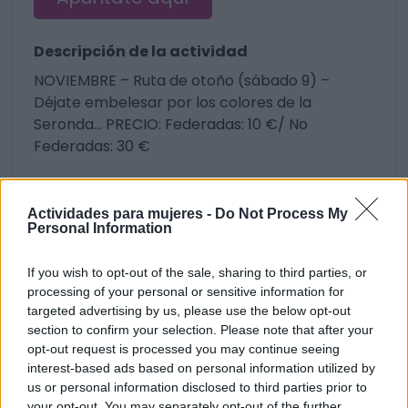
Descripción de la actividad
NOVIEMBRE – Ruta de otoño (sábado 9) –
Déjate embelesar por los colores de la
Seronda… PRECIO: Federadas: 10 €/ No
Federadas: 30 €
20 visualizaciones
Senderismo
Actividades para mujeres -
Do Not Process My
Personal Information
If you wish to opt-out of the sale, sharing to third parties, or
processing of your personal or sensitive information for
targeted advertising by us, please use the below opt-out
section to confirm your selection. Please note that after your
opt-out request is processed you may continue seeing
interest-based ads based on personal information utilized by
Únete a nuestra comunidad y
us or personal information disclosed to third parties prior to
your opt-out. You may separately opt-out of the further