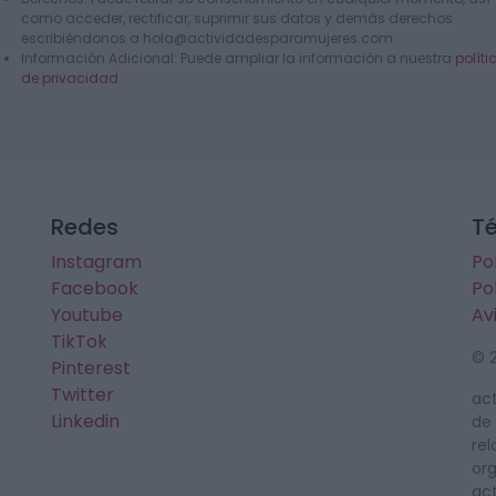
como acceder, rectificar, suprimir sus datos y demás derechos
escribiéndonos a hola@actividadesparamujeres.com
Información Adicional: Puede ampliar la información a nuestra
políti
de privacidad
.
Redes
T
Instagram
Po
Facebook
Po
Youtube
Av
TikTok
© 
Pinterest
Twitter
ac
Linkedin
de 
rel
org
ac