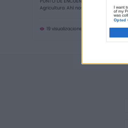
PUNTO DE ENCUENTRO- Quedaremos a las 
Agricultura. Ahí nos organizaremos en 
I want t
of my P
was col
Opted 
19 visualizaciones