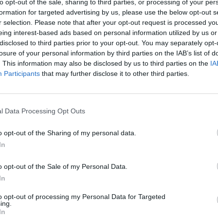
to opt-out of the sale, sharing to third parties, or processing of your per
s de la ruta y del evento solo serán visibles
formation for targeted advertising by us, please use the below opt-out s
r selection. Please note that after your opt-out request is processed y
eing interest-based ads based on personal information utilized by us or
 evento puede ser modificado
disclosed to third parties prior to your opt-out. You may separately opt-
losure of your personal information by third parties on the IAB’s list of
. This information may also be disclosed by us to third parties on the
IA
r, comprométete a pagar la reserva porque hay
Participants
that may further disclose it to other third parties.
a asistencia. Si ocupas una plaza que no vas a
ad a otra persona de que pueda ir.
l Data Processing Opt Outs
minar, gafas de sol, crema solar, agua, comida
 que consideres necesaria. Trata de
o opt-out of the Sharing of my personal data.
s consejos de la organización. Respeta el
In
do que traigas bolsita de basura).
o opt-out of the Sale of my Personal Data.
 que requiere organización de transporte a
In
avises lo antes posible si necesitas plaza o si
to opt-out of processing my Personal Data for Targeted
la logística. Se compartirán gastos de gasolina.
ing.
In