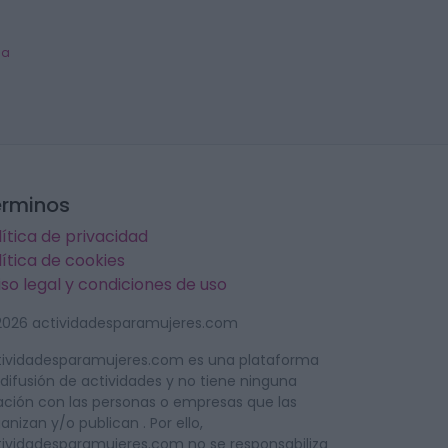
ca
érminos
lítica de privacidad
lítica de cookies
iso legal y condiciones de uso
2026 actividadesparamujeres.com
tividadesparamujeres.com es una plataforma
difusión de actividades y no tiene ninguna
ación con las personas o empresas que las
anizan y/o publican . Por ello,
tividadesparamujeres.com no se responsabiliza