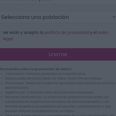
He leído y acepto la
política de privacidad
y el
aviso
legal
.
Unirme
nformación sobre la protección de datos:
Tratamiento: Servicios prestados en la plataforma.
Responsable del tratamiento de datos: Marta Gimeno Robles.
Finalidades: Gestionar la petición que usted está realizando a través
este formulario.
Legitimación: Consentimiento de la persona interesada.
Personas destinatarias: La información proporcionada podrá ser
compartida en nuestra base de datos de almacenamiento y con
terceras empresas proveedoras de servicios, colaboradoras o que
puedan adquirir la plataforma en un futuro.
Derechos: Puede retirar su consentimiento en cualquier momento, así