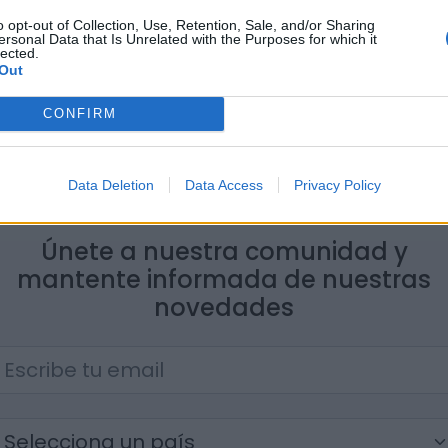
9.30 h en la entrada del Ministerio de
los coches.
o opt-out of Collection, Use, Retention, Sale, and/or Sharing
ersonal Data that Is Unrelated with the Purposes for which it
lected.
Out
Cultura
CONFIRM
Data Deletion
Data Access
Privacy Policy
Únete a nuestra comunidad y
mantente informada de nuestras
novedades