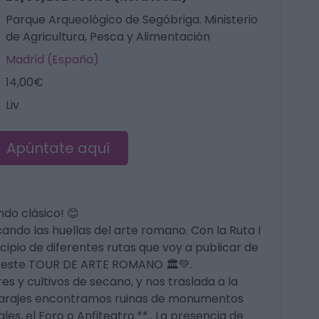
Parque Arqueológico de Segóbriga. Ministerio
de Agricultura, Pesca y Alimentación
Madrid (España)
14,00€
Liv
Apúntate aquí
ndo clásico! 😊
ando las huellas del arte romano. Con la Ruta I
ipio de diferentes rutas que voy a publicar de
 este TOUR DE ARTE ROMANO 🏛💚.
s y cultivos de secano, y nos traslada a la
 parajes encontramos ruinas de monumentos
s, el Foro o Anfiteatro.**.. La presencia de