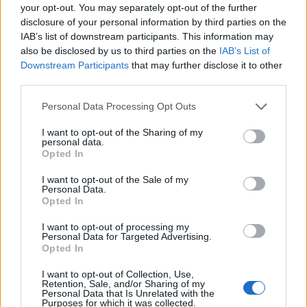
Únete a nuestra comunidad y
your opt-out. You may separately opt-out of the further
mantente informada de
disclosure of your personal information by third parties on the
IAB’s list of downstream participants. This information may
nuestras novedades
also be disclosed by us to third parties on the
IAB’s List of
Downstream Participants
that may further disclose it to other
third parties.
Personal Data Processing Opt Outs
I want to opt-out of the Sharing of my
personal data.
Opted In
I want to opt-out of the Sale of my
Personal Data.
Opted In
He leído y acepto la
política de privacidad
y
I want to opt-out of processing my
Personal Data for Targeted Advertising.
el
aviso legal
.
Opted In
I want to opt-out of Collection, Use,
Unirme
Retention, Sale, and/or Sharing of my
Personal Data that Is Unrelated with the
Purposes for which it was collected.