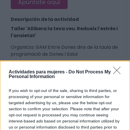
Apúntate aquí
Descripción de la actividad
Taller 'Allibera la teva veu. Redueix l'estrès i
l'ansietat'
Organitza: GAM Entre Dones dins de la taula de
programació de Dones i Salut
Actividades para mujeres -
Do Not Process My
16 visualizaciones
Autocuidado
Personal Information
If you wish to opt-out of the sale, sharing to third parties, or
processing of your personal or sensitive information for
targeted advertising by us, please use the below opt-out
section to confirm your selection. Please note that after your
opt-out request is processed you may continue seeing
interest-based ads based on personal information utilized by
us or personal information disclosed to third parties prior to