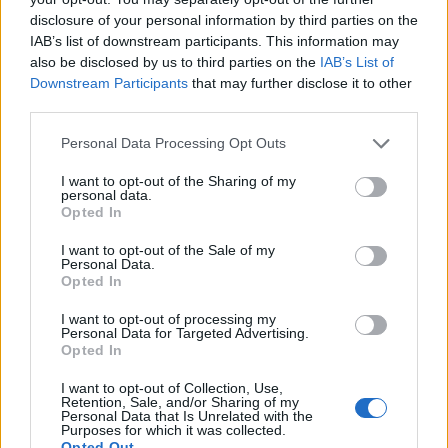
mantente informada de
disclosure of your personal information by third parties on the
nuestras novedades
IAB’s list of downstream participants. This information may
also be disclosed by us to third parties on the
IAB’s List of
Downstream Participants
that may further disclose it to other
third parties.
Personal Data Processing Opt Outs
I want to opt-out of the Sharing of my
personal data.
Opted In
I want to opt-out of the Sale of my
Personal Data.
Opted In
He leído y acepto la
política de privacidad
y
I want to opt-out of processing my
el
aviso legal
.
Personal Data for Targeted Advertising.
Opted In
Unirme
I want to opt-out of Collection, Use,
Retention, Sale, and/or Sharing of my
Personal Data that Is Unrelated with the
Purposes for which it was collected.
Información sobre la protección de datos:
Opted Out