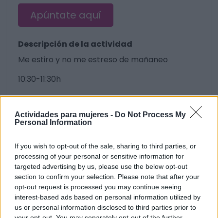
Apúntate aquí
Descripción de la actividad
Me estiro y no me estreso de mañaneo
10:30-11:30h
6 visualizaciones
Relajarse
Actividades para mujeres -
Do Not Process My
Personal Information
If you wish to opt-out of the sale, sharing to third parties, or
processing of your personal or sensitive information for
targeted advertising by us, please use the below opt-out
section to confirm your selection. Please note that after your
opt-out request is processed you may continue seeing
interest-based ads based on personal information utilized by
us or personal information disclosed to third parties prior to
Únete a nuestra comunidad y
your opt-out. You may separately opt-out of the further