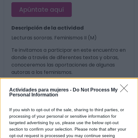
Apúntate aquí
Descripción de la actividad
Lecturas sororas. Feminismos II (M)
Te invitamos a participar en este encuentro en
donde a través de diferentes textos y obras,
conoceremos las aportaciones de algunas
autoras a los feminismos.
10:00 - 11:30h
Actividades para mujeres -
Do Not Process My
Personal Information
19 visualizaciones
Feministas
If you wish to opt-out of the sale, sharing to third parties, or
processing of your personal or sensitive information for
targeted advertising by us, please use the below opt-out
section to confirm your selection. Please note that after your
opt-out request is processed you may continue seeing