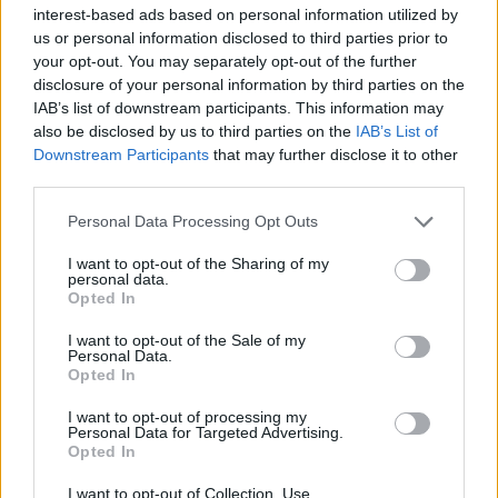
interest-based ads based on personal information utilized by
us or personal information disclosed to third parties prior to
your opt-out. You may separately opt-out of the further
disclosure of your personal information by third parties on the
Únete a nuestra comunidad y
IAB’s list of downstream participants. This information may
mantente informada de
also be disclosed by us to third parties on the
IAB’s List of
Downstream Participants
that may further disclose it to other
nuestras novedades
third parties.
Personal Data Processing Opt Outs
I want to opt-out of the Sharing of my
personal data.
Opted In
I want to opt-out of the Sale of my
Personal Data.
Opted In
I want to opt-out of processing my
Personal Data for Targeted Advertising.
Opted In
He leído y acepto la
política de privacidad
y
el
aviso legal
.
I want to opt-out of Collection, Use,