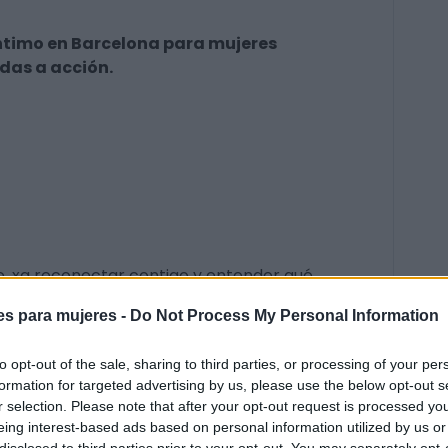
ntimo en Barcelona para mujeres
adas a acción.
e, xa reconectar contigo y entender qué
es para mujeres -
Do Not Process My Personal Information
go.
to opt-out of the sale, sharing to third parties, or processing of your per
formation for targeted advertising by us, please use the below opt-out s
r selection. Please note that after your opt-out request is processed y
eing interest-based ads based on personal information utilized by us or
iona un modelo de negocio en red. Ingresos,
disclosed to third parties prior to your opt-out. You may separately opt-