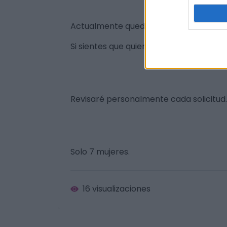
Actualmente quedan 7 plazas.
Si sientes que quieres valorar nuevas po
Revisaré personalmente cada solicitud.
Solo 7 mujeres.
16 visualizaciones