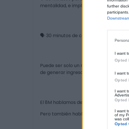
mentalidad, e implicaciones.
further disc
participants
Downstream 
🗣️ 30 minutos de café o te con otras 
Persona
I want t
Opted 
Puede ser solo un rato agradable o pu
de generar ingresos y decidir tu futuro.
I want t
Opted 
I want 
Advertis
Opted 
El 8M hablamos de igualdad.
I want t
Pero también hablamos de independenci
of my P
was col
Opted 