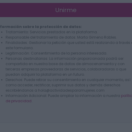
Unirme
nformación sobre la protección de datos:
Tratamiento: Servicios prestados en la plataforma.
Responsable del tratamiento de datos: Marta Gimeno Robles.
Finalidades: Gestionar la petición que usted está realizando a través
este formulario.
Legitimación: Consentimiento de la persona interesada.
Personas destinatarias: La información proporcionada podrá ser
compartida en nuestra base de datos de almacenamiento y con
terceras empresas proveedoras de servicios, colaboradoras o que
puedan adquirir la plataforma en un futuro.
Derechos: Puede retirar su consentimiento en cualquier momento, así
como acceder, rectificar, suprimir sus datos y demás derechos
escribiéndonos a hola@actividadesparamujeres.com
Información Adicional: Puede ampliar la información a nuestra
políti
de privacidad
.