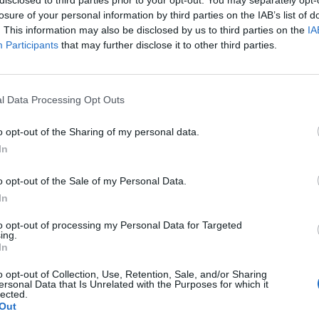
losure of your personal information by third parties on the IAB’s list of
. This information may also be disclosed by us to third parties on the
IA
Participants
that may further disclose it to other third parties.
mujeres que también quieren crecer.
l Data Processing Opt Outs
o opt-out of the Sharing of my personal data.
In
ede ser el momento en que amplíes tu forma
o opt-out of the Sale of my Personal Data.
In
to opt-out of processing my Personal Data for Targeted
ing.
In
o opt-out of Collection, Use, Retention, Sale, and/or Sharing
a y decisiones valientes.
ersonal Data that Is Unrelated with the Purposes for which it
lected.
Out