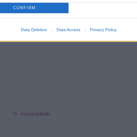
CONFIRM
sibilidades, completa el formulario.
Data Deletion
Data Access
Privacy Policy
Autocuidado