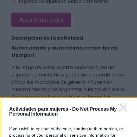
Espacio de Igualdad María Zambrano
Apúntate aquí
Descripción de la actividad
Autocuidado y autoestima: reescribir mi
tiempo II
A lo largo de estas cuatro sesiones y, en un
espacio de encuentro y reflexión, abordaremos
cómo los mandatos de género influyen en
nuestra manera de organizar nuestro día a día.
Podremos en el centro nuestro bienestar,
nuestra autonomía, nuestra libertad individual y
Actividades para mujeres -
Do Not Process My
colectiva.
Personal Information
11:00 - 12:30 h
If you wish to opt-out of the sale, sharing to third parties, or
processing of your personal or sensitive information for