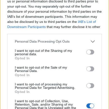
us or personal information disclosed to third parties prior to
your opt-out. You may separately opt-out of the further
Únete a nuestra comunidad y
disclosure of your personal information by third parties on the
mantente informada de
IAB’s list of downstream participants. This information may
nuestras novedades
also be disclosed by us to third parties on the
IAB’s List of
Downstream Participants
that may further disclose it to other
third parties.
Personal Data Processing Opt Outs
I want to opt-out of the Sharing of my
personal data.
Opted In
I want to opt-out of the Sale of my
Personal Data.
Opted In
I want to opt-out of processing my
He leído y acepto la
política de privacidad
y
Personal Data for Targeted Advertising.
Opted In
el
aviso legal
.
I want to opt-out of Collection, Use,
Retention, Sale, and/or Sharing of my
Unirme
Personal Data that Is Unrelated with the